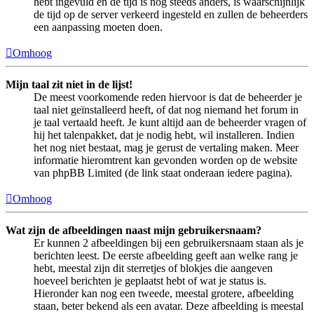
hebt ingevuld en de tijd is nog steeds anders, is waarschijnlijk
de tijd op de server verkeerd ingesteld en zullen de beheerders
een aanpassing moeten doen.
Omhoog
Mijn taal zit niet in de lijst!
De meest voorkomende reden hiervoor is dat de beheerder je
taal niet geïnstalleerd heeft, of dat nog niemand het forum in
je taal vertaald heeft. Je kunt altijd aan de beheerder vragen of
hij het talenpakket, dat je nodig hebt, wil installeren. Indien
het nog niet bestaat, mag je gerust de vertaling maken. Meer
informatie hieromtrent kan gevonden worden op de website
van phpBB Limited (de link staat onderaan iedere pagina).
Omhoog
Wat zijn de afbeeldingen naast mijn gebruikersnaam?
Er kunnen 2 afbeeldingen bij een gebruikersnaam staan als je
berichten leest. De eerste afbeelding geeft aan welke rang je
hebt, meestal zijn dit sterretjes of blokjes die aangeven
hoeveel berichten je geplaatst hebt of wat je status is.
Hieronder kan nog een tweede, meestal grotere, afbeelding
staan, beter bekend als een avatar. Deze afbeelding is meestal