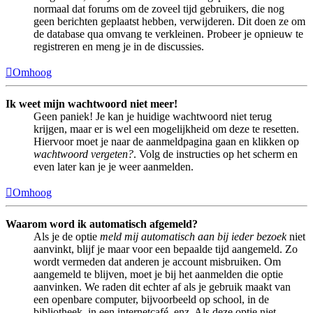
normaal dat forums om de zoveel tijd gebruikers, die nog
geen berichten geplaatst hebben, verwijderen. Dit doen ze om
de database qua omvang te verkleinen. Probeer je opnieuw te
registreren en meng je in de discussies.
Omhoog
Ik weet mijn wachtwoord niet meer!
Geen paniek! Je kan je huidige wachtwoord niet terug
krijgen, maar er is wel een mogelijkheid om deze te resetten.
Hiervoor moet je naar de aanmeldpagina gaan en klikken op
wachtwoord vergeten?
. Volg de instructies op het scherm en
even later kan je je weer aanmelden.
Omhoog
Waarom word ik automatisch afgemeld?
Als je de optie
meld mij automatisch aan bij ieder bezoek
niet
aanvinkt, blijf je maar voor een bepaalde tijd aangemeld. Zo
wordt vermeden dat anderen je account misbruiken. Om
aangemeld te blijven, moet je bij het aanmelden die optie
aanvinken. We raden dit echter af als je gebruik maakt van
een openbare computer, bijvoorbeeld op school, in de
bibliotheek, in een internetcafé, enz. Als deze optie niet