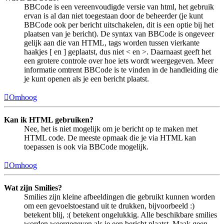
BBCode is een vereenvoudigde versie van html, het gebruik
ervan is al dan niet toegestaan door de beheerder (je kunt
BBCode ook per bericht uitschakelen, dit is een optie bij het
plaatsen van je bericht). De syntax van BBCode is ongeveer
gelijk aan die van HTML, tags worden tussen vierkante
haakjes [ en ] geplaatst, dus niet < en >. Daarnaast geeft het
een grotere controle over hoe iets wordt weergegeven. Meer
informatie omtrent BBCode is te vinden in de handleiding die
je kunt openen als je een bericht plaatst.
Omhoog
Kan ik HTML gebruiken?
Nee, het is niet mogelijk om je bericht op te maken met
HTML code. De meeste opmaak die je via HTML kan
toepassen is ook via BBCode mogelijk.
Omhoog
Wat zijn Smilies?
Smilies zijn kleine afbeeldingen die gebruikt kunnen worden
om een gevoelstoestand uit te drukken, bijvoorbeeld :)
betekent blij, :( betekent ongelukkig. Alle beschikbare smilies
worden weergegeven als je een bericht plaatst. Maak geen