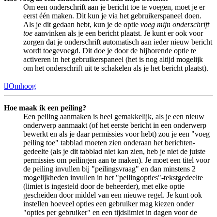
Om een onderschrift aan je bericht toe te voegen, moet je er
eerst één maken. Dit kun je via het gebruikerspaneel doen.
Als je dit gedaan hebt, kun je de optie
voeg mijn onderschrift
toe
aanvinken als je een bericht plaatst. Je kunt er ook voor
zorgen dat je onderschrift automatisch aan ieder nieuw bericht
wordt toegevoegd. Dit doe je door de bijhorende optie te
activeren in het gebruikerspaneel (het is nog altijd mogelijk
om het onderschrift uit te schakelen als je het bericht plaatst).
Omhoog
Hoe maak ik een peiling?
Een peiling aanmaken is heel gemakkelijk, als je een nieuw
onderwerp aanmaakt (of het eerste bericht in een onderwerp
bewerkt en als je daar permissies voor hebt) zou je een "voeg
peiling toe" tabblad moeten zien onderaan het berichten-
gedeelte (als je dit tabblad niet kan zien, heb je niet de juiste
permissies om peilingen aan te maken). Je moet een titel voor
de peiling invullen bij "peilingsvraag" en dan minstens 2
mogelijkheden invullen in het "peilingopties"-tekstgedeelte
(limiet is ingesteld door de beheerder), met elke optie
gescheiden door middel van een nieuwe regel. Je kunt ook
instellen hoeveel opties een gebruiker mag kiezen onder
"opties per gebruiker" en een tijdslimiet in dagen voor de