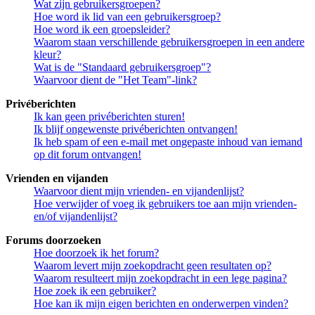
Wat zijn gebruikersgroepen?
Hoe word ik lid van een gebruikersgroep?
Hoe word ik een groepsleider?
Waarom staan verschillende gebruikersgroepen in een andere
kleur?
Wat is de "Standaard gebruikersgroep"?
Waarvoor dient de "Het Team"-link?
Privéberichten
Ik kan geen privéberichten sturen!
Ik blijf ongewenste privéberichten ontvangen!
Ik heb spam of een e-mail met ongepaste inhoud van iemand
op dit forum ontvangen!
Vrienden en vijanden
Waarvoor dient mijn vrienden- en vijandenlijst?
Hoe verwijder of voeg ik gebruikers toe aan mijn vrienden-
en/of vijandenlijst?
Forums doorzoeken
Hoe doorzoek ik het forum?
Waarom levert mijn zoekopdracht geen resultaten op?
Waarom resulteert mijn zoekopdracht in een lege pagina?
Hoe zoek ik een gebruiker?
Hoe kan ik mijn eigen berichten en onderwerpen vinden?