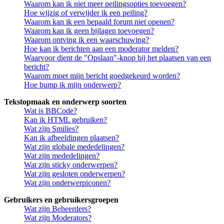
Waarom kan ik niet meer peilingsopties toevoegen?
Hoe wijzig of verwijder ik een peiling?
Waarom kan ik een bepaald forum niet openen?
Waarom kan ik geen bijlagen toevoegen?
Waarom ontving ik een waarschuwing?
Hoe kan ik berichten aan een moderator melden?
Waarvoor dient de "Opslaan"-knop bij het plaatsen van een
bericht?
Waarom moet mijn bericht goedgekeurd worden?
Hoe bump ik mijn onderwerp?
Tekstopmaak en onderwerp soorten
Wat is BBCode?
Kan ik HTML gebruiken?
Wat zijn Smilies?
Kan ik afbeeldingen plaatsen?
Wat zijn globale mededelingen?
Wat zijn mededelingen?
Wat zijn sticky onderwerpen?
Wat zijn gesloten onderwerpen?
Wat zijn onderwerpiconen?
Gebruikers en gebruikersgroepen
Wat zijn Beheerders?
Wat zijn Moderators?