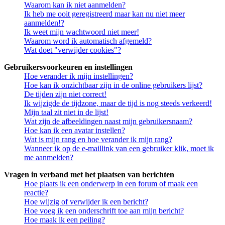
Waarom kan ik niet aanmelden?
Ik heb me ooit geregistreerd maar kan nu niet meer
aanmelden!?
Ik weet mijn wachtwoord niet meer!
Waarom word ik automatisch afgemeld?
Wat doet "verwijder cookies"?
Gebruikersvoorkeuren en instellingen
Hoe verander ik mijn instellingen?
Hoe kan ik onzichtbaar zijn in de online gebruikers lijst?
De tijden zijn niet correct!
Ik wijzigde de tijdzone, maar de tijd is nog steeds verkeerd!
Mijn taal zit niet in de lijst!
Wat zijn de afbeeldingen naast mijn gebruikersnaam?
Hoe kan ik een avatar instellen?
Wat is mijn rang en hoe verander ik mijn rang?
Wanneer ik op de e-maillink van een gebruiker klik, moet ik
me aanmelden?
Vragen in verband met het plaatsen van berichten
Hoe plaats ik een onderwerp in een forum of maak een
reactie?
Hoe wijzig of verwijder ik een bericht?
Hoe voeg ik een onderschrift toe aan mijn bericht?
Hoe maak ik een peiling?